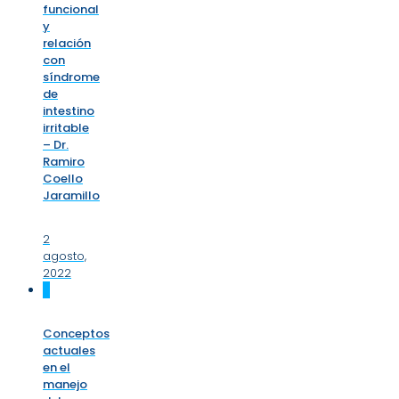
funcional
y
relación
con
síndrome
de
intestino
irritable
– Dr.
Ramiro
Coello
Jaramillo
2
agosto,
2022
0
Conceptos
actuales
en el
manejo