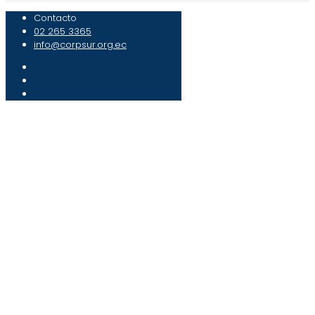
Contacto
02 265 3365
info@corpsur.org.ec