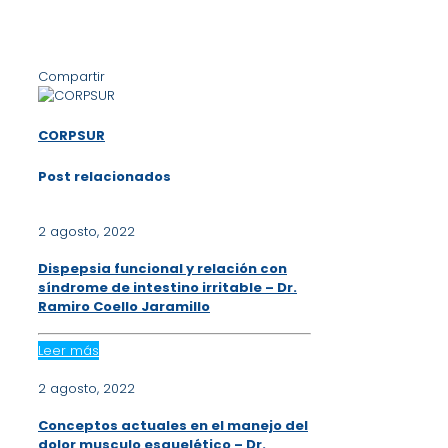
Compartir
CORPSUR
Post relacionados
2 agosto, 2022
Dispepsia funcional y relación con
síndrome de intestino irritable – Dr.
Ramiro Coello Jaramillo
Leer más
2 agosto, 2022
Conceptos actuales en el manejo del
dolor musculo esquelético – Dr.