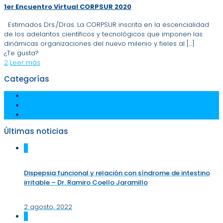
1er Encuentro Virtual CORPSUR 2020
Estimados Drs./Dras. La CORPSUR inscrita en la escencialidad
de los adelantos científicos y tecnológicos que imponen las
dinámicas organizaciones del nuevo milenio y fieles al
[…]
¿Te gusta?
2
Leer más
Categorías
Eventos
Noticias
Videos
Últimas noticias
0
Dispepsia funcional y relación con síndrome de intestino
irritable – Dr. Ramiro Coello Jaramillo
2 agosto, 2022
0