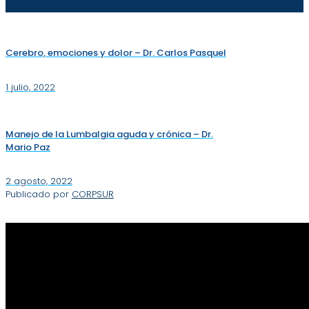
Cerebro, emociones y dolor – Dr. Carlos Pasquel
1 julio, 2022
Manejo de la Lumbalgia aguda y crónica – Dr.
Mario Paz
2 agosto, 2022
Publicado por
CORPSUR