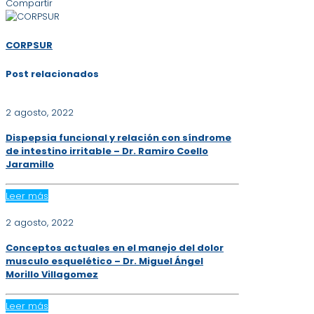
Compartir
CORPSUR
Post relacionados
2 agosto, 2022
Dispepsia funcional y relación con síndrome
de intestino irritable – Dr. Ramiro Coello
Jaramillo
Leer más
2 agosto, 2022
Conceptos actuales en el manejo del dolor
musculo esquelético – Dr. Miguel Ángel
Morillo Villagomez
Leer más