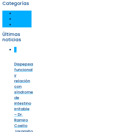
Categorías
Eventos
Noticias
Videos
Últimas
noticias
0
Dispepsia
funcional
y
relación
con
síndrome
de
intestino
irritable
– Dr.
Ramiro
Coello
Jaramillo