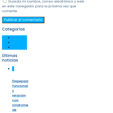
Guarda mi nombre, correo electrónico y web
en este navegador para la próxima vez que
comente.
Categorías
Eventos
Noticias
Videos
Últimas
noticias
0
Dispepsia
funcional
y
relación
con
síndrome
de