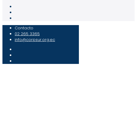
Contacto
02 265 3365
info@corpsur.org.ec