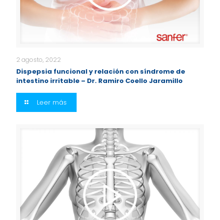
2 agosto, 2022
Dispepsia funcional y relación con síndrome de
intestino irritable – Dr. Ramiro Coello Jaramillo
Leer más