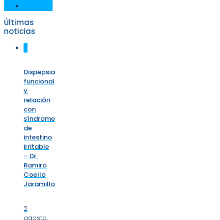
Videos
Últimas
noticias
0
Dispepsia
funcional
y
relación
con
síndrome
de
intestino
irritable
– Dr.
Ramiro
Coello
Jaramillo
2
agosto,