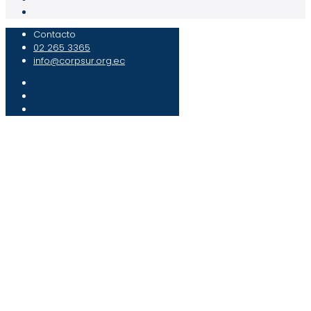
Contacto
02 265 3365
info@corpsur.org.ec