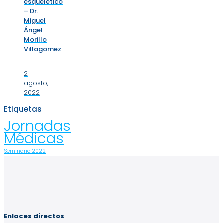
esquelético
– Dr.
Miguel
Ángel
Morillo
Villagomez
2
agosto,
2022
Etiquetas
Jornadas
Médicas
Seminario 2022
Enlaces directos