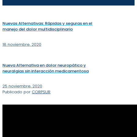
Nuevas Alternativas: Rápidas y seguras en el
manejo del dolor multidisciplinario
18 noviembre, 2020
Nueva Alternativa en dolor neuropático y
neuralgias sin interacción medicamentosa
25 noviembre, 2020
Publicado por
CORPSUR