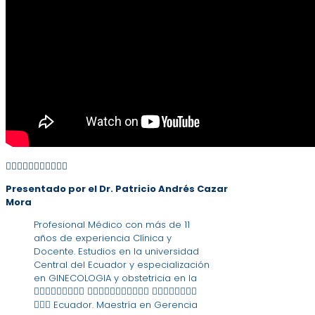
􏰅􏰉􏰍􏰂􏰎􏰂􏰀􏰅􏰏􏰉􏰐
Presentado por el Dr. Patricio Andrés Cazar
Mora
Profesional Médico con más de 11
años de experiencia Clínica y
Docente. Estudios en la universidad
Central del Ecuador y especialización
en GINECOLOGIA y obstetricia en la
􏰑􏰌􏰉􏰒􏰅􏰓􏰀􏰅􏰂 􏰔􏰉􏰅􏰊􏰆􏰇􏰕􏰅􏰋􏰂􏰋 􏰖􏰂􏰒􏰏􏰃􏰅􏰀􏰂
􏰋􏰆􏰃 Ecuador. Maestría en Gerencia