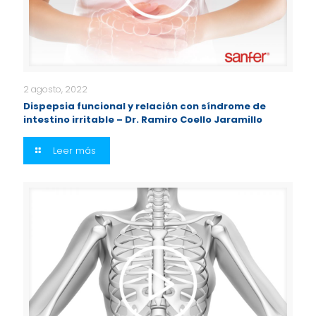
2 agosto, 2022
Dispepsia funcional y relación con síndrome de
intestino irritable – Dr. Ramiro Coello Jaramillo
Leer más