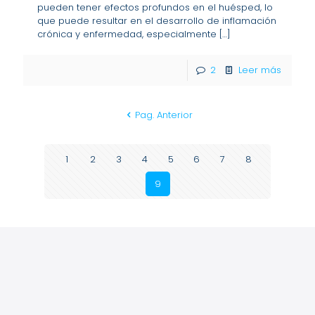
pueden tener efectos profundos en el huésped, lo
que puede resultar en el desarrollo de inflamación
crónica y enfermedad, especialmente
[…]
2
Leer más
Pag. Anterior
1
2
3
4
5
6
7
8
9