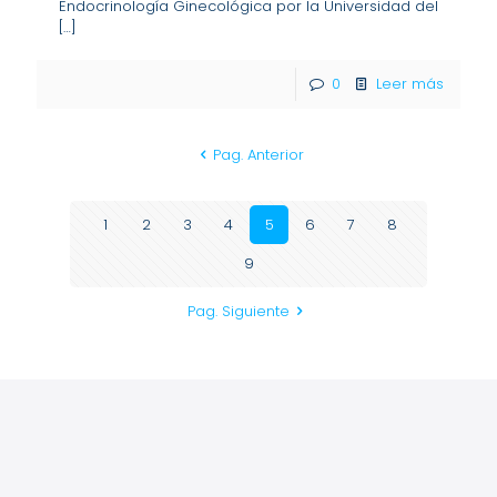
Endocrinología Ginecológica por la Universidad del
[…]
0
Leer más
Pag. Anterior
1
2
3
4
5
6
7
8
9
Pag. Siguiente