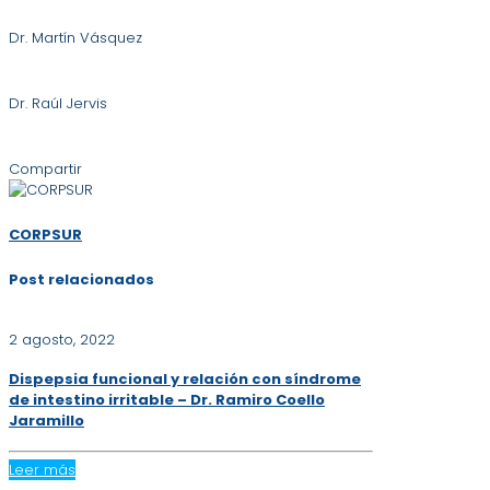
Dr. Martín Vásquez
Dr. Raúl Jervis
Compartir
CORPSUR
Post relacionados
2 agosto, 2022
Dispepsia funcional y relación con síndrome
de intestino irritable – Dr. Ramiro Coello
Jaramillo
Leer más