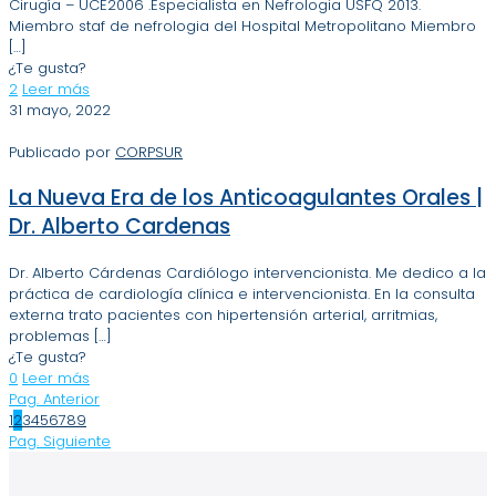
Cirugía – UCE2006 .Especialista en Nefrologia USFQ 2013.
Miembro staf de nefrologia del Hospital Metropolitano Miembro
[…]
¿Te gusta?
2
Leer más
31 mayo, 2022
Publicado por
CORPSUR
La Nueva Era de los Anticoagulantes Orales |
Dr. Alberto Cardenas
Dr. Alberto Cárdenas Cardiólogo intervencionista. Me dedico a la
práctica de cardiología clínica e intervencionista. En la consulta
externa trato pacientes con hipertensión arterial, arritmias,
problemas
[…]
¿Te gusta?
0
Leer más
Pag. Anterior
1
2
3
4
5
6
7
8
9
Pag. Siguiente