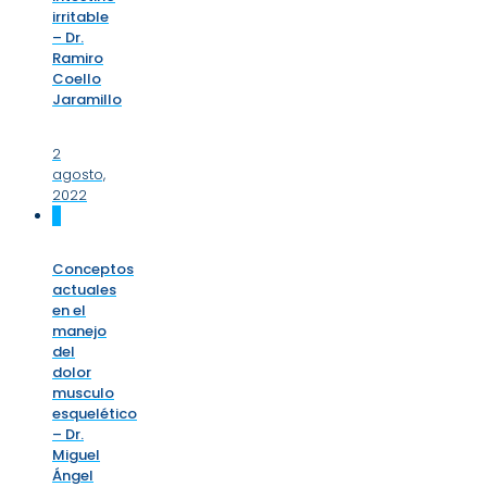
irritable
– Dr.
Ramiro
Coello
Jaramillo
2
agosto,
2022
0
Conceptos
actuales
en el
manejo
del
dolor
musculo
esquelético
– Dr.
Miguel
Ángel