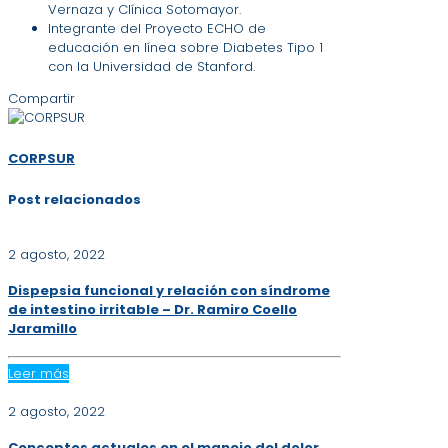
Vernaza y Clínica Sotomayor.
Integrante del Proyecto ECHO de
educación en línea sobre Diabetes Tipo 1
con la Universidad de Stanford.
Compartir
CORPSUR
Post relacionados
2 agosto, 2022
Dispepsia funcional y relación con síndrome
de intestino irritable – Dr. Ramiro Coello
Jaramillo
Leer más
2 agosto, 2022
Conceptos actuales en el manejo del dolor