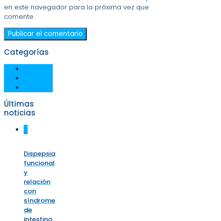
en este navegador para la próxima vez que
comente.
Categorías
Eventos
Noticias
Videos
Últimas
noticias
0
Dispepsia
funcional
y
relación
con
síndrome
de
intestino