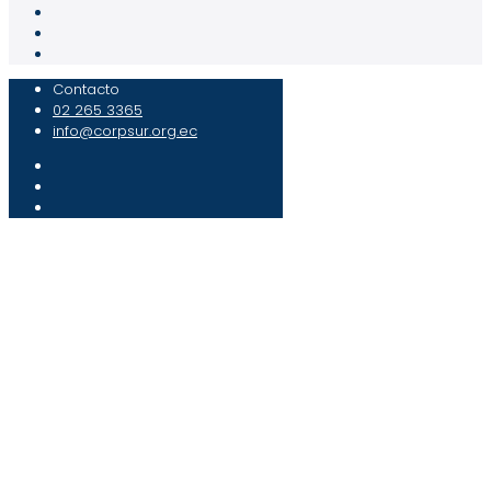
Contacto
02 265 3365
info@corpsur.org.ec